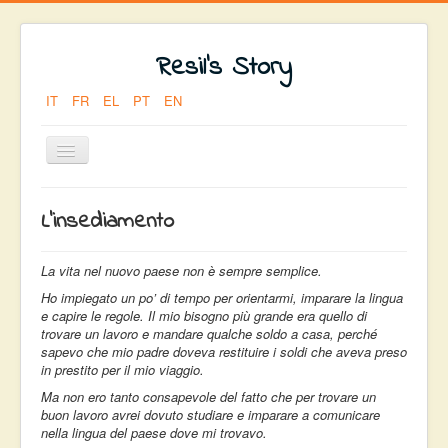
Resil's Story
IT
FR
EL
PT
EN
Toggle
Navigation
Sei qui:
Home
INSEDIAMENTO
L'insediamento
La vita nel nuovo paese non è sempre semplice.
Ho impiegato un po’ di tempo per orientarmi, imparare la lingua
e capire le regole. Il mio bisogno più grande era quello di
trovare un lavoro e mandare qualche soldo a casa, perché
sapevo che mio padre doveva restituire i soldi che aveva preso
in prestito per il mio viaggio.
Ma non ero tanto consapevole del fatto che per trovare un
buon lavoro avrei dovuto studiare e imparare a comunicare
nella lingua del paese dove mi trovavo.