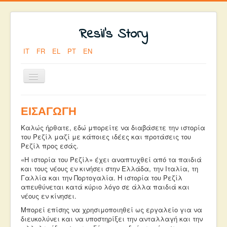
Resil's Story
IT
FR
EL
PT
EN
Εναλλαγή
πλοήγησης
Βρίσκεστε εδώ:
Αρχική
ΕΙΣΑΓΩΓΗ
Καλώς ήρθατε, εδώ μπορείτε να διαβάσετε την ιστορία
του Ρεζίλ μαζί με κάποιες ιδέες και προτάσεις του
Ρεζίλ προς εσάς.
«Η ιστορία του Ρεζίλ» έχει αναπτυχθεί από τα παιδιά
και τους νέους εν κινήσει στην Ελλάδα, την Ιταλία, τη
Γαλλία και την Πορτογαλία. Η ιστορία του Ρεζίλ
απευθύνεται κατά κύριο λόγο σε άλλα παιδιά και
νέους εν κίνησει.
Μπορεί επίσης να χρησιμοποιηθεί ως εργαλείο για να
διευκολύνει και να υποστηρίξει την ανταλλαγή και την