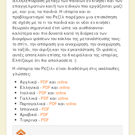
αλληλεπίδραση μεταξύ των παιδιών εν κίνησει και των
επαγγελματιών και/ή των ειδικών που εργάζονται μαζί
με, και για, τα παιδιά. Η ιστορία και οι
προβληματισμοί του Ρεζίλ παρέχουν μια επισκόπηση
σε σχέση με το τι τα παιδιά και οι νέοι εν κινήσει
θεωρούν σημαντικά έτσι ώστε να αισθάνονται
καλύτερα και πιο δυνατά κατά τη διάρκεια των
διαφόρων φάσεων του κύκλου της μετανάστευσης τους:
το σπίτι, την απόφαση για αναχώρηση, την αναχώρηση,
το ταξίδι, την άφιξη και την εγκατάσταση. Οι φάσεις
αυτές αποτελούν επίσης τα 6 κεφάλαια της ιστορίας.
Ελπίζουμε ότι θα απολαύσετε :)
Η «Ιστορία του Ρεζίλ» είναι διαθέσιμη στις ακόλουθες
γλώσσες:
Αγγλικά -
PDF
και
online
Ελληνικά -
PDF
και
online
Ιταλικά -
PDF
και
online
Γαλλικά -
PDF
και
online
Πορτογαλικά -
PDF
και
online
Ισπανικά -
PDF
Αραβικά -
PDF
Tιγκρινα -
PDF