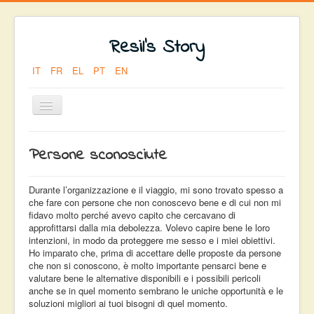
Resil's Story
IT
FR
EL
PT
EN
Toggle
Navigation
Sei qui:
Home
PARTENZA
Persone sconosciute
PERSONE SCONOSCIUTE
Durante l’organizzazione e il viaggio, mi sono trovato spesso a
che fare con persone che non conoscevo bene e di cui non mi
fidavo molto perché avevo capito che cercavano di
approfittarsi dalla mia debolezza. Volevo capire bene le loro
intenzioni, in modo da proteggere me sesso e i miei obiettivi.
Ho imparato che, prima di accettare delle proposte da persone
che non si conoscono, è molto importante pensarci bene e
valutare bene le alternative disponibili e i possibili pericoli
anche se in quel momento sembrano le uniche opportunità e le
soluzioni migliori ai tuoi bisogni di quel momento.