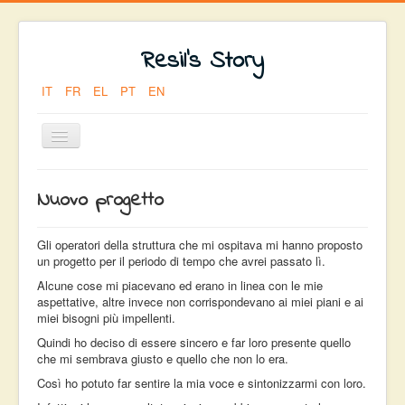
Resil's Story
IT
FR
EL
PT
EN
Toggle
Navigation
Sei qui:
Home
ARRIVO
NUOVO PROGETTO
Nuovo progetto
Gli operatori della struttura che mi ospitava mi hanno proposto
un progetto per il periodo di tempo che avrei passato lì.
Alcune cose mi piacevano ed erano in linea con le mie
aspettative, altre invece non corrispondevano ai miei piani e ai
miei bisogni più impellenti.
Quindi ho deciso di essere sincero e far loro presente quello
che mi sembrava giusto e quello che non lo era.
Così ho potuto far sentire la mia voce e sintonizzarmi con loro.