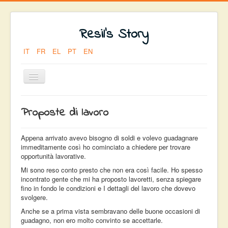
Resil's Story
IT
FR
EL
PT
EN
Toggle
Navigation
Sei qui:
Home
ARRIVO
Proposte di lavoro
PROPOSTE DI LAVORO
Appena arrivato avevo bisogno di soldi e volevo guadagnare
immeditamente così ho cominciato a chiedere per trovare
opportunità lavorative.
Mi sono reso conto presto che non era così facile. Ho spesso
incontrato gente che mi ha proposto lavoretti, senza spiegare
fino in fondo le condizioni e I dettagli del lavoro che dovevo
svolgere.
Anche se a prima vista sembravano delle buone occasioni di
guadagno, non ero molto convinto se accettarle.